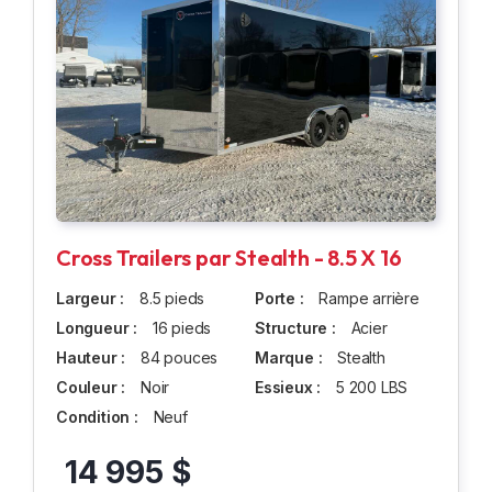
Cross Trailers par Stealth - 8.5 X 16
Largeur :
8.5 pieds
Porte :
Rampe arrière
Longueur :
16 pieds
Structure :
Acier
Hauteur :
84 pouces
Marque :
Stealth
Couleur :
Noir
Essieux :
5 200 LBS
Condition :
Neuf
14 995 $