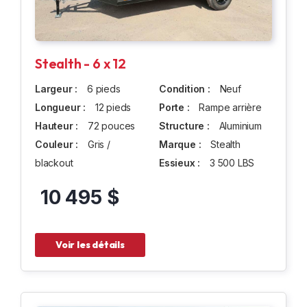
Stealth - 6 x 12
Largeur :
6 pieds
Condition :
Neuf
Longueur :
12 pieds
Porte :
Rampe arrière
Hauteur :
72 pouces
Structure :
Aluminium
Couleur :
Gris /
Marque :
Stealth
blackout
Essieux :
3 500 LBS
10 495 $
Voir les détails