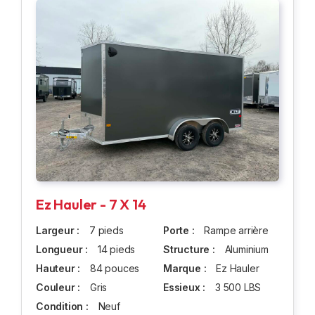
Ez Hauler - 7 X 14
Largeur :
7 pieds
Porte :
Rampe arrière
Longueur :
14 pieds
Structure :
Aluminium
Hauteur :
84 pouces
Marque :
Ez Hauler
Couleur :
Gris
Essieux :
3 500 LBS
Condition :
Neuf