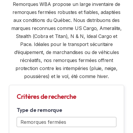
Remorques WBA propose un large inventaire de
REMORQUES SUR MESURE
FENÊTRE ET DÔME
remorques fermées robustes et fiables, adaptées
aux conditions du Québec. Nous distribuons des
LOCATION
OPTION INTÉRIEUR
marques reconnues comme US Cargo, Ameralite,
Stealth (Cobra et Titan), N & N, Ideal Cargo et
ACCESSOIRES DE SÉCURITÉ
Pace. Idéales pour le transport sécuritaire
d’équipement, de marchandises ou de véhicules
ÉLECTRICITÉ
récréatifs, nos remorques fermées offrent
OPTION N & N
protection contre les intempéries (pluie, neige,
poussières) et le vol, été comme hiver.
ACCESSOIRES DE MOTONEIGE
Critères de recherche
ACCESSOIRES DE MOTO
Type de remorque