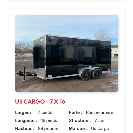
US CARGO - 7 X 16
Largeur :
7 pieds
Porte :
Rampe arrière
Longueur :
16 pieds
Structure :
Acier
Hauteur :
84 pouces
Marque :
Us Cargo