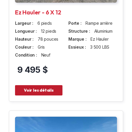
Ez Hauler - 6 X 12
Largeur :
6 pieds
Porte :
Rampe arrière
Longueur :
12 pieds
Structure :
Aluminium
Hauteur :
78 pouces
Marque :
Ez Hauler
Couleur :
Gris
Essieux :
3 500 LBS
Condition :
Neuf
9 495 $
Voir les détails