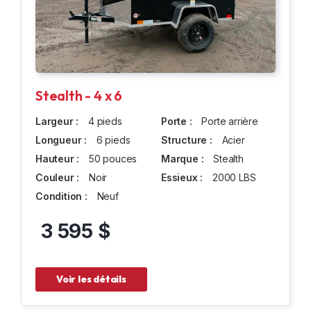
Stealth - 4 x 6
Largeur :
4 pieds
Porte :
Porte arrière
Longueur :
6 pieds
Structure :
Acier
Hauteur :
50 pouces
Marque :
Stealth
Couleur :
Noir
Essieux :
2000 LBS
Condition :
Neuf
3 595 $
Voir les détails