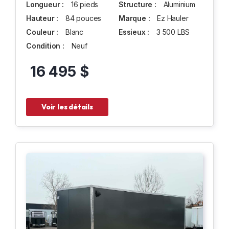
Longueur :
16 pieds
Structure :
Aluminium
Hauteur :
84 pouces
Marque :
Ez Hauler
Couleur :
Blanc
Essieux :
3 500 LBS
Condition :
Neuf
16 495 $
Voir les détails