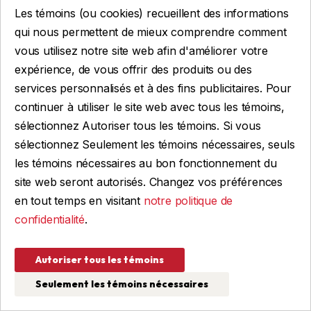
Les témoins (ou cookies) recueillent des informations
Longueur :
20 pieds
Structure :
Acier
qui nous permettent de mieux comprendre comment
Hauteur :
84 pouces
Marque :
Stealth
vous utilisez notre site web afin d'améliorer votre
Couleur :
Blanc
Essieux :
5 200 LBS
expérience, de vous offrir des produits ou des
Condition :
Neuf
services personnalisés et à des fins publicitaires. Pour
18 495 $
continuer à utiliser le site web avec tous les témoins,
sélectionnez Autoriser tous les témoins. Si vous
sélectionnez Seulement les témoins nécessaires, seuls
Voir les détails
les témoins nécessaires au bon fonctionnement du
site web seront autorisés. Changez vos préférences
en tout temps en visitant
notre politique de
confidentialité
.
Autoriser tous les témoins
Seulement les témoins nécessaires