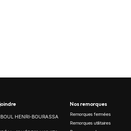
joindre
Nos remorques
Remorques fermées
0 BOUL HENRI-BOURASSA
Remorques utilitaires