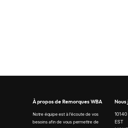
À propos de Remorques WBA
Nous 
1014
Notre équipe est à l’écoute de vos
EST
besoins afin de vous permettre de