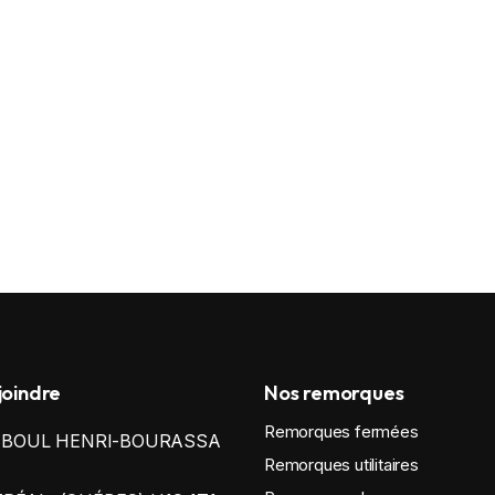
joindre
Nos remorques
Remorques fermées
0 BOUL HENRI-BOURASSA
Remorques utilitaires