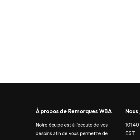
À propos de Remorques WBA
Nous 
1014
Notre équipe est à l’écoute de vos
EST
besoins afin de vous permettre de