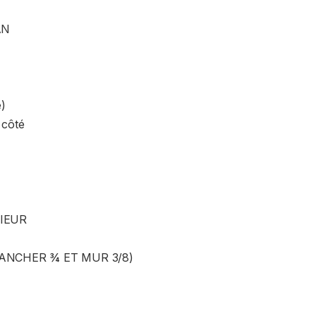
AN
)
 côté
RIEUR
LANCHER ¾ ET MUR 3/8)