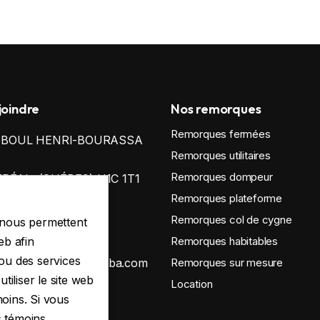
joindre
Nos remorques
Remorques fermées
0 BOUL HENRI-BOURASSA
Remorques utilitaires
Remorques dompeur
ÉAL, (QUÉBEC) H1C 1T1
Remorques plateforme
oir la carte
Remorques col de cygne
i nous permettent
38-812-3355
eb afin
Remorques habitables
 ou des services
ontact@remorqueswba.com
Remorques sur mesure
tiliser le site web
Location
moins. Si vous
ue de confidentialité
s témoins