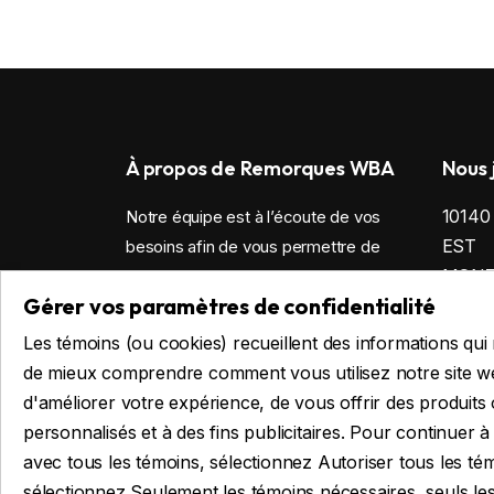
À propos de Remorques WBA
Nous 
1014
Notre équipe est à l’écoute de vos
EST
besoins afin de vous permettre de
MONTR
vivre la meilleure expérience d’achat
Gérer vos paramètres de confidentialité
sur le marché!
V
Les témoins (ou cookies) recueillent des informations qu
4
de mieux comprendre comment vous utilisez notre site w
d'améliorer votre expérience, de vous offrir des produits
c
personnalisés et à des fins publicitaires. Pour continuer à u
avec tous les témoins, sélectionnez Autoriser tous les té
Politiq
sélectionnez Seulement les témoins nécessaires, seuls le