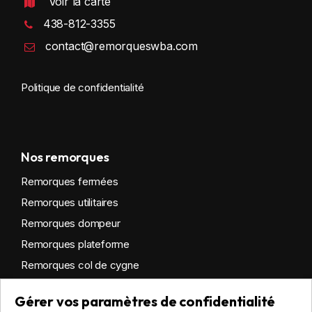
Voir la carte
438-812-3355
contact@remorqueswba.com
Politique de confidentialité
Nos remorques
Remorques fermées
Remorques utilitaires
Remorques dompeur
Remorques plateforme
Remorques col de cygne
Remorques habitables
Gérer vos paramètres de confidentialité
Remorques sur mesure