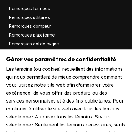
Remorques fermées
Remorques utilitaires
Remorques dompeur
Remorques plateforme
Remorques col de cygne
Remorques habitables
Gérer vos paramètres de confidentialité
Remorques sur mesure
Les témoins (ou cookies) recueillent des informations
Location
qui nous permettent de mieux comprendre comment
vous utilisez notre site web afin d'améliorer votre
expérience, de vous offrir des produits ou des
Obtenir du financement
services personnalisés et à des fins publicitaires. Pour
Financement commercial
continuer à utiliser le site web avec tous les témoins,
Financement personnel
sélectionnez Autoriser tous les témoins. Si vous
sélectionnez Seulement les témoins nécessaires, seuls