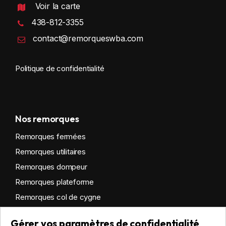
Voir la carte
438-812-3355
contact@remorqueswba.com
Politique de confidentialité
Nos remorques
Remorques fermées
Remorques utilitaires
Remorques dompeur
Remorques plateforme
Remorques col de cygne
Remorques habitables
Gérer vos paramètres de confidentialité