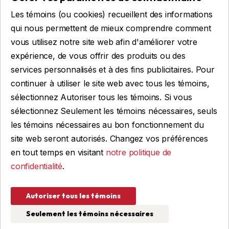
Remorques sur mesure
Les témoins (ou cookies) recueillent des informations
Location
qui nous permettent de mieux comprendre comment
vous utilisez notre site web afin d'améliorer votre
expérience, de vous offrir des produits ou des
Obtenir du financement
services personnalisés et à des fins publicitaires. Pour
Financement commercial
continuer à utiliser le site web avec tous les témoins,
Financement personnel
sélectionnez Autoriser tous les témoins. Si vous
sélectionnez Seulement les témoins nécessaires, seuls
les témoins nécessaires au bon fonctionnement du
site web seront autorisés. Changez vos préférences
FAIRE UNE DEMANDE
en tout temps en visitant
notre politique de
confidentialité
.
© 2026 Remorques WBA, TOUS DROITS RÉSERVÉS
Autoriser tous les témoins
Conception et programmation : IGM Informatique inc
Seulement les témoins nécessaires