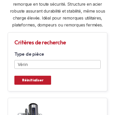
remorque en toute sécurité. Structure en acier
REMORQUES SUR MESURE
FENÊTRE ET DÔME
robuste assurant durabilité et stabilité, même sous
charge élevée. Idéal pour remorques utilitaires,
LOCATION
OPTION INTÉRIEUR
plateformes, dompeurs ou remorques fermées.
ACCESSOIRES DE SÉCURITÉ
Critères de recherche
ÉLECTRICITÉ
Type de pièce
OPTION N & N
ACCESSOIRES DE MOTONEIGE
Réinitialiser
ACCESSOIRES DE MOTO