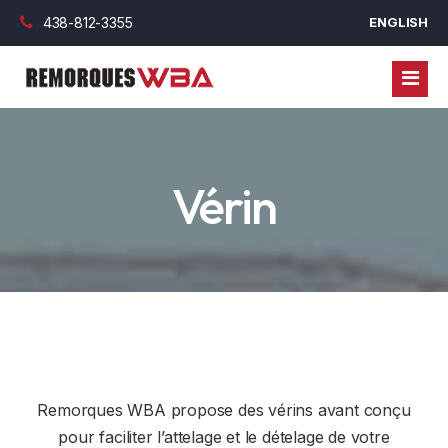
438-812-3355
ENGLISH
REMORQUES
Vérin
ROULOTTES
REMORQUES FERMÉES
PIÈCES
REMORQUES UTILITAIRES
FINANCEMENT
REMORQUES DOMPEUR
VÉRIN
BLOGUE
REMORQUES PLATEFORME
ROUE ET JANTES
FINANCEMENT COMMERCIAL
NOUS JOINDRE
REMORQUES COL DE CYGNE
ESSIEUX, LAME ET BEARING
FINANCEMENT PERSONNEL
Remorques WBA propose des vérins avant conçu
REMORQUES HABITABLES
OPTION EXTÉRIEUR
pour faciliter l’attelage et le dételage de votre