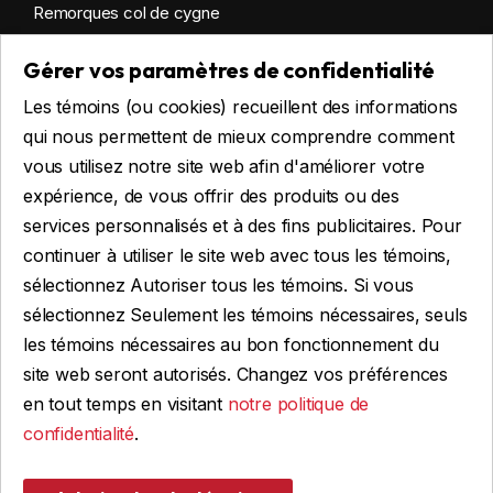
Remorques col de cygne
Remorques habitables
Gérer vos paramètres de confidentialité
Remorques sur mesure
Les témoins (ou cookies) recueillent des informations
Location
qui nous permettent de mieux comprendre comment
vous utilisez notre site web afin d'améliorer votre
expérience, de vous offrir des produits ou des
Obtenir du financement
services personnalisés et à des fins publicitaires. Pour
Financement commercial
continuer à utiliser le site web avec tous les témoins,
Financement personnel
sélectionnez Autoriser tous les témoins. Si vous
sélectionnez Seulement les témoins nécessaires, seuls
les témoins nécessaires au bon fonctionnement du
site web seront autorisés. Changez vos préférences
FAIRE UNE DEMANDE
en tout temps en visitant
notre politique de
confidentialité
.
© 2026 Remorques WBA, TOUS DROITS RÉSERVÉS