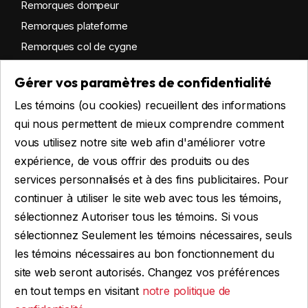
Remorques dompeur
Remorques plateforme
Remorques col de cygne
Remorques habitables
Gérer vos paramètres de confidentialité
Remorques sur mesure
Les témoins (ou cookies) recueillent des informations
Location
qui nous permettent de mieux comprendre comment
vous utilisez notre site web afin d'améliorer votre
expérience, de vous offrir des produits ou des
Obtenir du financement
services personnalisés et à des fins publicitaires. Pour
Financement commercial
continuer à utiliser le site web avec tous les témoins,
Financement personnel
sélectionnez Autoriser tous les témoins. Si vous
sélectionnez Seulement les témoins nécessaires, seuls
les témoins nécessaires au bon fonctionnement du
site web seront autorisés. Changez vos préférences
FAIRE UNE DEMANDE
en tout temps en visitant
notre politique de