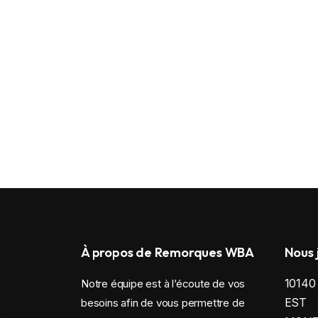
À propos de Remorques WBA
Nous 
1014
Notre équipe est à l’écoute de vos
EST
besoins afin de vous permettre de