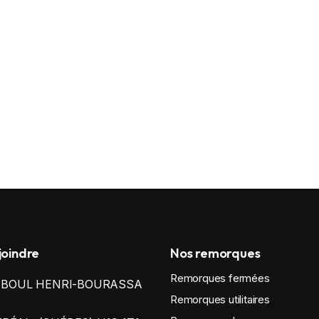
joindre
Nos remorques
Remorques fermées
0 BOUL HENRI-BOURASSA
Remorques utilitaires