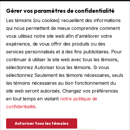
Remorques habitables
Gérer vos paramètres de confidentialité
Remorques sur mesure
Les témoins (ou cookies) recueillent des informations
Location
qui nous permettent de mieux comprendre comment
vous utilisez notre site web afin d'améliorer votre
expérience, de vous offrir des produits ou des
Obtenir du financement
services personnalisés et à des fins publicitaires. Pour
Financement commercial
continuer à utiliser le site web avec tous les témoins,
Financement personnel
sélectionnez Autoriser tous les témoins. Si vous
sélectionnez Seulement les témoins nécessaires, seuls
les témoins nécessaires au bon fonctionnement du
site web seront autorisés. Changez vos préférences
FAIRE UNE DEMANDE
en tout temps en visitant
notre politique de
confidentialité
.
© 2026 Remorques WBA, TOUS DROITS RÉSERVÉS
Autoriser tous les témoins
Conception et programmation : IGM Informatique inc