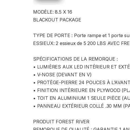
MODÈLE: 8.5 X 16
BLACKOUT PACKAGE
TYPE DE PORTE : Porte rampe et 1 porte sur
ESSIEUX: 2 essieux de 5 200 LBS AVEC F
SPÉCIFICATIONS DE LA REMORQUE :
• LUMIÈRES AUX LED INTÉRIEUR ET EXT
• V-NOSE (DEVANT EN V)
• PROTÈGE-PIERRE 24 POUCES À L’AVAN
• FINITION INTÉRIEURE EN PLYWOOD (P
• TOIT EN ALUMINIUM 1 SEULE PIÈCE (A
• PANNEAU EXTÉRIEUR COLLÉ .30 MM (PA
PRODUIT FOREST RIVER
​REMORQUE DE QUALITÉ : GARANTIE 1 A