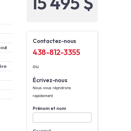
15 495 $
Contactez-nous
kout
438-812-3355
ère
ou
Écrivez-nous
Nous vous répndrons
rapidement
Prénom et nom