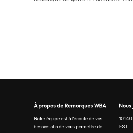
À propos de Remorques WBA
Nous 
1014
Notre équipe est à l’écoute de vos
EST
besoins afin de vous permettre de