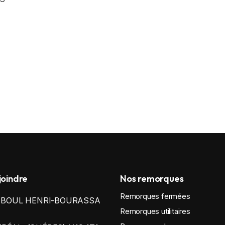
joindre
Nos remorques
Remorques fermées
0 BOUL HENRI-BOURASSA
Remorques utilitaires