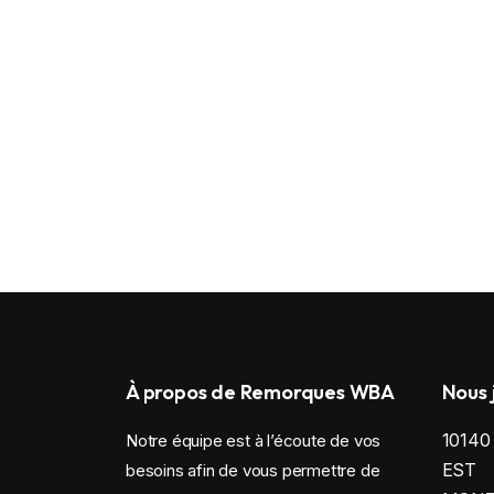
À propos de Remorques WBA
Nous 
1014
Notre équipe est à l’écoute de vos
EST
besoins afin de vous permettre de