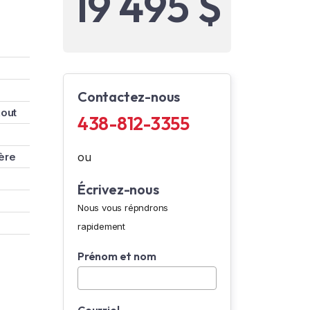
19 495 $
Contactez-nous
kout
438-812-3355
ère
ou
Écrivez-nous
Nous vous répndrons
rapidement
Prénom et nom