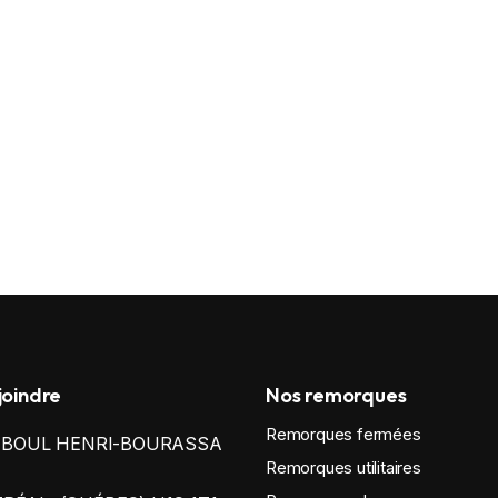
joindre
Nos remorques
Remorques fermées
0 BOUL HENRI-BOURASSA
Remorques utilitaires