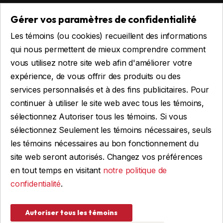
Remorques habitables
Gérer vos paramètres de confidentialité
Remorques sur mesure
Les témoins (ou cookies) recueillent des informations
Location
qui nous permettent de mieux comprendre comment
vous utilisez notre site web afin d'améliorer votre
expérience, de vous offrir des produits ou des
Obtenir du financement
services personnalisés et à des fins publicitaires. Pour
Financement commercial
continuer à utiliser le site web avec tous les témoins,
Financement personnel
sélectionnez Autoriser tous les témoins. Si vous
sélectionnez Seulement les témoins nécessaires, seuls
les témoins nécessaires au bon fonctionnement du
site web seront autorisés. Changez vos préférences
FAIRE UNE DEMANDE
en tout temps en visitant
notre politique de
confidentialité
.
© 2026 Remorques WBA, TOUS DROITS RÉSERVÉS
Autoriser tous les témoins
Conception et programmation : IGM Informatique inc