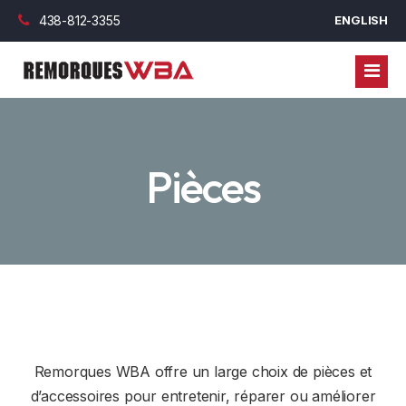
438-812-3355
ENGLISH
REMORQUES
Pièces
ROULOTTES
REMORQUES FERMÉES
PIÈCES
REMORQUES UTILITAIRES
FINANCEMENT
REMORQUES DOMPEUR
VÉRIN
BLOGUE
REMORQUES PLATEFORME
ROUE ET JANTES
FINANCEMENT COMMERCIAL
NOUS JOINDRE
REMORQUES COL DE CYGNE
ESSIEUX, LAME ET BEARING
FINANCEMENT PERSONNEL
Remorques WBA offre un large choix de pièces et
REMORQUES HABITABLES
OPTION EXTÉRIEUR
d’accessoires pour entretenir, réparer ou améliorer