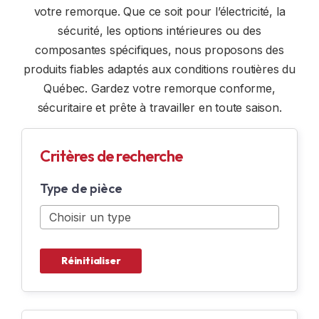
votre remorque. Que ce soit pour l’électricité, la
REMORQUES SUR MESURE
FENÊTRE ET DÔME
sécurité, les options intérieures ou des
composantes spécifiques, nous proposons des
LOCATION
OPTION INTÉRIEUR
produits fiables adaptés aux conditions routières du
Québec. Gardez votre remorque conforme,
ACCESSOIRES DE SÉCURITÉ
sécuritaire et prête à travailler en toute saison.
ÉLECTRICITÉ
Critères de recherche
OPTION N & N
Type de pièce
ACCESSOIRES DE MOTONEIGE
ACCESSOIRES DE MOTO
Réinitialiser