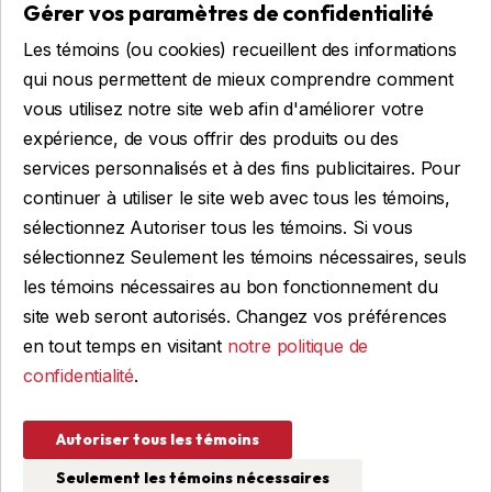
Gérer vos paramètres de confidentialité
Remorques sur mesure
Les témoins (ou cookies) recueillent des informations
Location
qui nous permettent de mieux comprendre comment
vous utilisez notre site web afin d'améliorer votre
expérience, de vous offrir des produits ou des
Obtenir du financement
services personnalisés et à des fins publicitaires. Pour
Financement commercial
continuer à utiliser le site web avec tous les témoins,
Financement personnel
sélectionnez Autoriser tous les témoins. Si vous
sélectionnez Seulement les témoins nécessaires, seuls
les témoins nécessaires au bon fonctionnement du
site web seront autorisés. Changez vos préférences
FAIRE UNE DEMANDE
en tout temps en visitant
notre politique de
confidentialité
.
© 2026 Remorques WBA, TOUS DROITS RÉSERVÉS
Autoriser tous les témoins
Conception et programmation : IGM Informatique inc
Seulement les témoins nécessaires