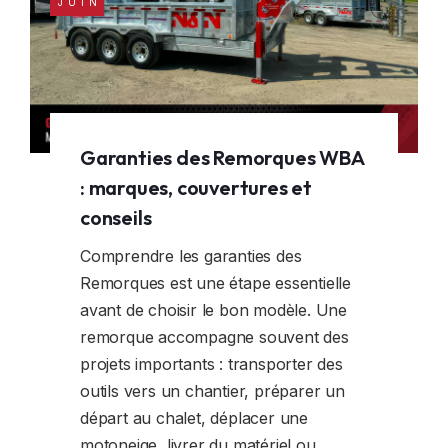
JUIN
REMORQUES SUR MESURE
FENÊTRE ET DÔME
LOCATION
OPTION INTÉRIEUR
ACCESSOIRES DE SÉCURITÉ
Garanties des Remorques WBA
ÉLECTRICITÉ
: marques, couvertures et
conseils
OPTION N & N
Comprendre les garanties des
ACCESSOIRES DE MOTONEIGE
Remorques est une étape essentielle
avant de choisir le bon modèle. Une
ACCESSOIRES DE MOTO
remorque accompagne souvent des
projets importants : transporter des
outils vers un chantier, préparer un
départ au chalet, déplacer une
motoneige, livrer du matériel ou