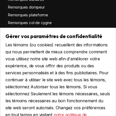
Remorques dompeur
Remorques plateforme
Remorques col de cygne
Remorques habitables
Gérer vos paramètres de confidentialité
Remorques sur mesure
Les témoins (ou cookies) recueillent des informations
Location
qui nous permettent de mieux comprendre comment
vous utilisez notre site web afin d'améliorer votre
expérience, de vous offrir des produits ou des
Obtenir du financement
services personnalisés et à des fins publicitaires. Pour
Financement commercial
continuer à utiliser le site web avec tous les témoins,
Financement personnel
sélectionnez Autoriser tous les témoins. Si vous
sélectionnez Seulement les témoins nécessaires, seuls
les témoins nécessaires au bon fonctionnement du
site web seront autorisés. Changez vos préférences
FAIRE UNE DEMANDE
en tout temps en visitant
notre politique de