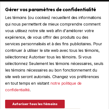
Remorques habitables
Gérer vos paramètres de confidentialité
Remorques sur mesure
Les témoins (ou cookies) recueillent des informations
Location
qui nous permettent de mieux comprendre comment
vous utilisez notre site web afin d'améliorer votre
expérience, de vous offrir des produits ou des
Obtenir du financement
services personnalisés et à des fins publicitaires. Pour
Financement commercial
continuer à utiliser le site web avec tous les témoins,
Financement personnel
sélectionnez Autoriser tous les témoins. Si vous
sélectionnez Seulement les témoins nécessaires, seuls
les témoins nécessaires au bon fonctionnement du
site web seront autorisés. Changez vos préférences
FAIRE UNE DEMANDE
en tout temps en visitant
notre politique de
confidentialité
.
© 2026 Remorques WBA, TOUS DROITS RÉSERVÉS
Autoriser tous les témoins
Conception et programmation : IGM Informatique inc