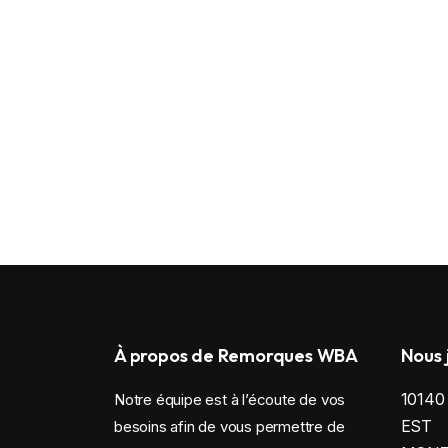
À propos de Remorques WBA
Nous 
1014
Notre équipe est à l’écoute de vos
EST
besoins afin de vous permettre de