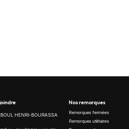
joindre
Nos remorques
Remorques fermées
0 BOUL HENRI-BOURASSA
Remorques utilitaires