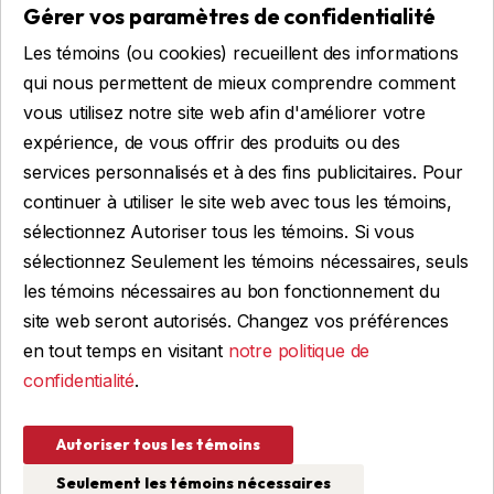
Gérer vos paramètres de confidentialité
Remorques sur mesure
Les témoins (ou cookies) recueillent des informations
Location
qui nous permettent de mieux comprendre comment
vous utilisez notre site web afin d'améliorer votre
expérience, de vous offrir des produits ou des
Obtenir du financement
services personnalisés et à des fins publicitaires. Pour
Financement commercial
continuer à utiliser le site web avec tous les témoins,
Financement personnel
sélectionnez Autoriser tous les témoins. Si vous
sélectionnez Seulement les témoins nécessaires, seuls
les témoins nécessaires au bon fonctionnement du
site web seront autorisés. Changez vos préférences
FAIRE UNE DEMANDE
en tout temps en visitant
notre politique de
confidentialité
.
© 2026 Remorques WBA, TOUS DROITS RÉSERVÉS
Autoriser tous les témoins
Conception et programmation : IGM Informatique inc
Seulement les témoins nécessaires