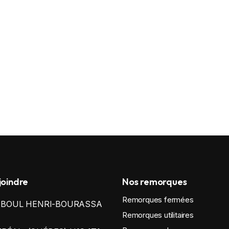
joindre
Nos remorques
Remorques fermées
0 BOUL HENRI-BOURASSA
Remorques utilitaires