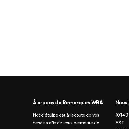
À propos de Remorques WBA
Nous 
1014
Notre équipe est à l’écoute de vos
EST
besoins afin de vous permettre de