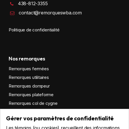
438-812-3355
contact@remorqueswba.com
Politique de confidentialité
Nos remorques
Remorques fermées
Remorques utilitaires
Remorques dompeur
Remorques plateforme
Remorques col de cygne
Remorques habitables
Gérer vos paramètres de confidentialité
Remorques sur mesure
Les témoins (ou cookies) recueillent des informations