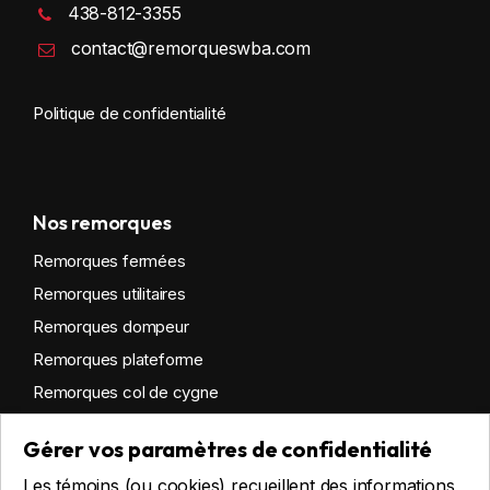
438-812-3355
contact@remorqueswba.com
Politique de confidentialité
Nos remorques
Remorques fermées
Remorques utilitaires
Remorques dompeur
Remorques plateforme
Remorques col de cygne
Remorques habitables
Gérer vos paramètres de confidentialité
Remorques sur mesure
Les témoins (ou cookies) recueillent des informations