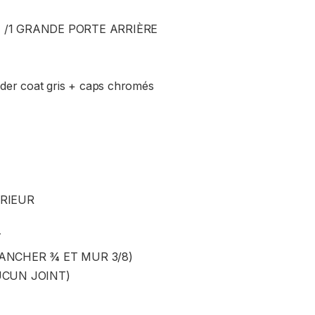
 /1 GRANDE PORTE ARRIÈRE
lder coat gris + caps chromés
ÉRIEUR
T
LANCHER ¾ ET MUR 3/8)
UCUN JOINT)