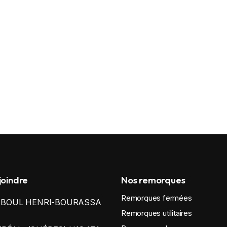
joindre
Nos remorques
Remorques fermées
0 BOUL HENRI-BOURASSA
Remorques utilitaires