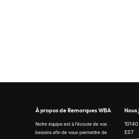
À propos de Remorques WBA
Nous 
1014
Notre équipe est à l’écoute de vos
EST
besoins afin de vous permettre de