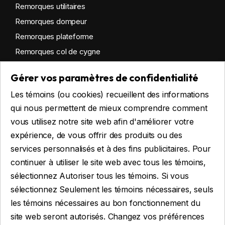
Remorques utilitaires
Remorques dompeur
Remorques plateforme
Remorques col de cygne
Remorques habitables
Gérer vos paramètres de confidentialité
Remorques sur mesure
Les témoins (ou cookies) recueillent des informations
Location
qui nous permettent de mieux comprendre comment
vous utilisez notre site web afin d'améliorer votre
expérience, de vous offrir des produits ou des
Obtenir du financement
services personnalisés et à des fins publicitaires. Pour
Financement commercial
continuer à utiliser le site web avec tous les témoins,
Financement personnel
sélectionnez Autoriser tous les témoins. Si vous
sélectionnez Seulement les témoins nécessaires, seuls
les témoins nécessaires au bon fonctionnement du
site web seront autorisés. Changez vos préférences
FAIRE UNE DEMANDE