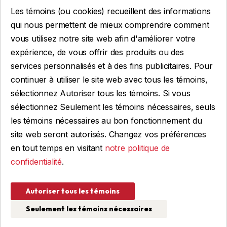
Les témoins (ou cookies) recueillent des informations
Location
qui nous permettent de mieux comprendre comment
vous utilisez notre site web afin d'améliorer votre
expérience, de vous offrir des produits ou des
Obtenir du financement
services personnalisés et à des fins publicitaires. Pour
Financement commercial
continuer à utiliser le site web avec tous les témoins,
Financement personnel
sélectionnez Autoriser tous les témoins. Si vous
sélectionnez Seulement les témoins nécessaires, seuls
les témoins nécessaires au bon fonctionnement du
site web seront autorisés. Changez vos préférences
FAIRE UNE DEMANDE
en tout temps en visitant
notre politique de
confidentialité
.
© 2026 Remorques WBA, TOUS DROITS RÉSERVÉS
Autoriser tous les témoins
Conception et programmation : IGM Informatique inc
Seulement les témoins nécessaires