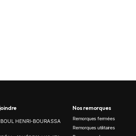
joindre
Nos remorques
Remorques fermées
0 BOUL HENRI-BOURASSA
Remorques utilitaires