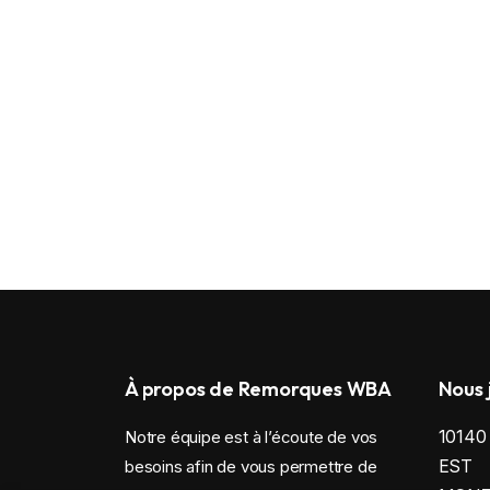
À propos de Remorques WBA
Nous 
1014
Notre équipe est à l’écoute de vos
EST
besoins afin de vous permettre de