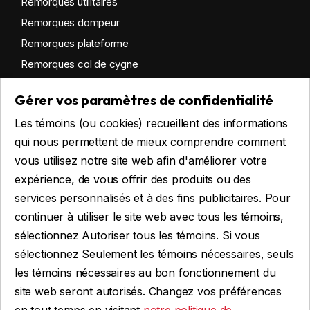
Remorques utilitaires
Remorques dompeur
Remorques plateforme
Remorques col de cygne
Remorques habitables
Gérer vos paramètres de confidentialité
Remorques sur mesure
Les témoins (ou cookies) recueillent des informations
Location
qui nous permettent de mieux comprendre comment
vous utilisez notre site web afin d'améliorer votre
expérience, de vous offrir des produits ou des
Obtenir du financement
services personnalisés et à des fins publicitaires. Pour
Financement commercial
continuer à utiliser le site web avec tous les témoins,
Financement personnel
sélectionnez Autoriser tous les témoins. Si vous
sélectionnez Seulement les témoins nécessaires, seuls
les témoins nécessaires au bon fonctionnement du
site web seront autorisés. Changez vos préférences
FAIRE UNE DEMANDE