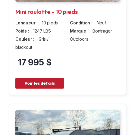
Mini roulotte - 10 pieds
Longueur :
10 pieds
Condition :
Neuf
Poids :
1247 LBS
Marque :
Bontrager
Couleur :
Gris /
Outdoors
blackout
17 995 $
Voir les détails