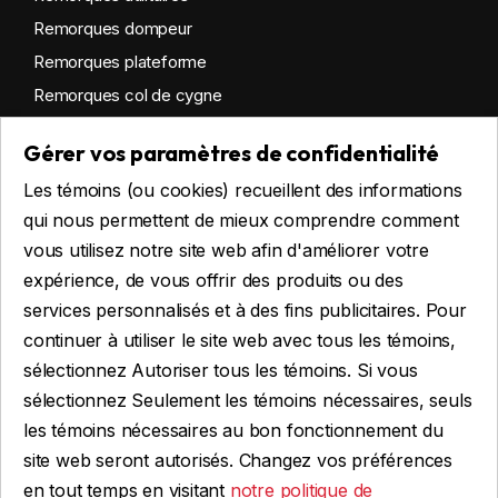
Remorques dompeur
Remorques plateforme
Remorques col de cygne
Remorques habitables
Gérer vos paramètres de confidentialité
Remorques sur mesure
Les témoins (ou cookies) recueillent des informations
Location
qui nous permettent de mieux comprendre comment
vous utilisez notre site web afin d'améliorer votre
expérience, de vous offrir des produits ou des
Obtenir du financement
services personnalisés et à des fins publicitaires. Pour
Financement commercial
continuer à utiliser le site web avec tous les témoins,
Financement personnel
sélectionnez Autoriser tous les témoins. Si vous
sélectionnez Seulement les témoins nécessaires, seuls
les témoins nécessaires au bon fonctionnement du
site web seront autorisés. Changez vos préférences
FAIRE UNE DEMANDE
en tout temps en visitant
notre politique de