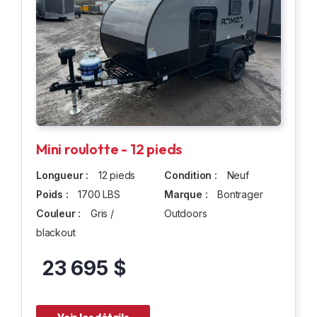
Mini roulotte - 12 pieds
Longueur :
12 pieds
Condition :
Neuf
Poids :
1700 LBS
Marque :
Bontrager
Couleur :
Gris /
Outdoors
blackout
23 695 $
Voir les détails